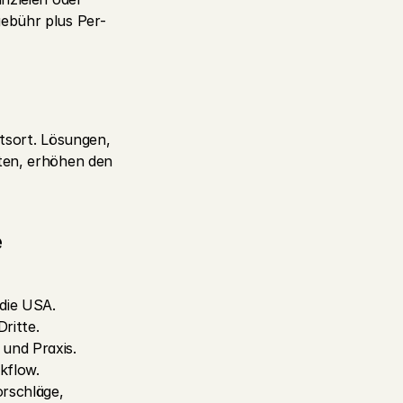
gebühr plus Per-
tsort. Lösungen, 
ten, erhöhen den 
e
 die USA.
ritte.
und Praxis.
kflow.
rschläge, 