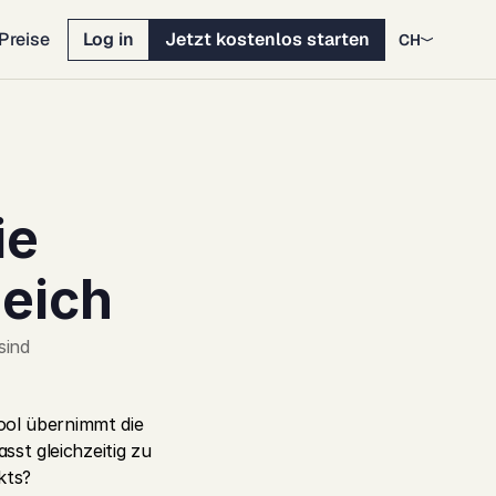
Preise
Log in
Jetzt kostenlos starten
CH
e 
eich
sind
ool übernimmt die 
st gleichzeitig zu 
kts?