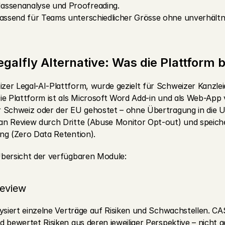
assenanalyse und Proofreading.
assend für Teams unterschiedlicher Grösse ohne unverhältni
galfly Alternative: Was die Plattform b
er Legal-AI-Plattform, wurde gezielt für Schweizer Kanzle
ie Plattform ist als Microsoft Word Add-in und als Web-App v
r Schweiz oder der EU gehostet – ohne Übertragung in die 
n Review durch Dritte (Abuse Monitor Opt-out) und speicher
ng (Zero Data Retention).
Übersicht der verfügbaren Module:
Review
lysiert einzelne Verträge auf Risiken und Schwachstellen. CA
 bewertet Risiken aus deren jeweiliger Perspektive – nicht g