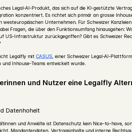
gisches Legal-AI-Produkt, das sich auf die KI-gestützte Vertra
ration konzentriert. Es richtet sich primär an grosse Inhou
in westeuropäischen Unternehmen. Für Schweizer Kanzleien
dabei Fragen, die über den Funktionsumfang hinausgehen: W
uf US-Infrastruktur zurückgegriffen? Gibt es Schweizer Rech
?
icht Legalfly mit 
CASUS
, einer Schweizer Legal-AI-Plattform, 
n und Inhouse-Teams entwickelt wurde.
innen und Nutzer eine Legalfly Altern
d Datenhoheit
tinnen und Anwälte ist Datenschutz kein Nice-to-have, son
licht. Mandantendaten, Vertragsinhalte und interne Rechtsg