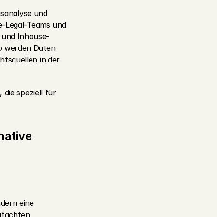
gsanalyse und 
se-Legal-Teams und 
 und Inhouse-
o werden Daten 
tsquellen in der 
die speziell für 
ative 
dern eine 
utachten 