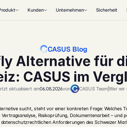
Produkt
Kunden
Unternehmen
Sicherheit
CASUS Blog
ly Alternative für di
iz: CASUS im Vergl
etzt aktualisiert am
06.08.2026
von
CASUS Team
|
Wer wir 
lternative sucht, steht vor einer konkreten Frage: Welches T
 Vertragsanalyse, Risikoprüfung, Dokumentenarbeit – und pas
d datenschutzrechtlichen Anforderungen des Schweizer Mar