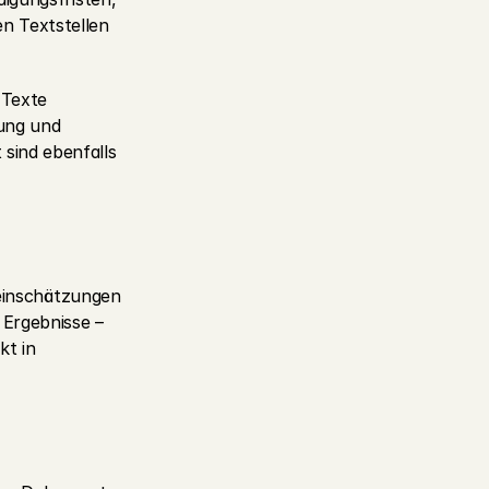
 Textstellen 
Texte 
ng und 
ind ebenfalls 
teinschätzungen 
Ergebnisse – 
t in 