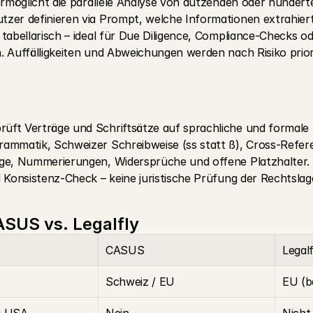
ermöglicht die parallele Analyse von dutzenden oder hunder
zer definieren via Prompt, welche Informationen extrahiert 
tabellarisch – ideal für Due Diligence, Compliance-Checks ode
. Auffälligkeiten und Abweichungen werden nach Risiko priori
prüft Verträge und Schriftsätze auf sprachliche und formale 
ammatik, Schweizer Schreibweise (ss statt ß), Cross-Refere
ge, Nummerierungen, Widersprüche und offene Platzhalter. E
d Konsistenz-Check – keine juristische Prüfung der Rechtslag
ASUS vs. Legalfly
CASUS
Legalf
Schweiz / EU
EU (b