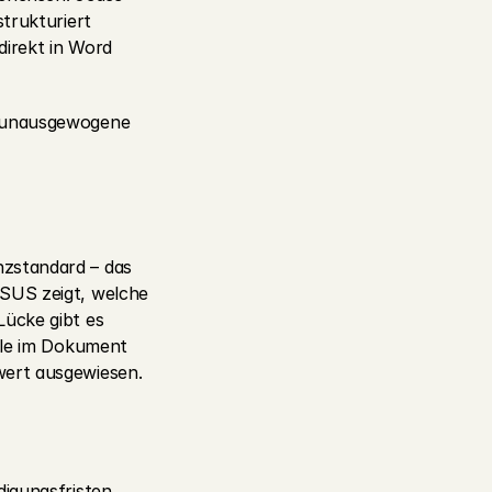
trukturiert 
irekt in Word 
d unausgewogene 
zstandard – das 
SUS zeigt, welche 
ücke gibt es 
lle im Dokument 
wert ausgewiesen.
igungsfristen, 