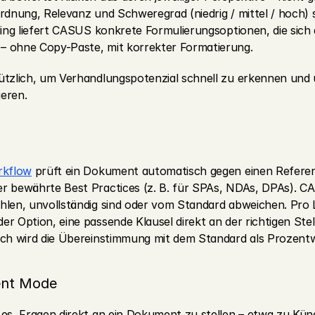
rdnung, Relevanz und Schweregrad (niedrig / mittel / hoch) s
ding liefert CASUS konkrete Formulierungsoptionen, die sich d
– ohne Copy-Paste, mit korrekter Formatierung.
nützlich, um Verhandlungspotenzial schnell zu erkennen un
ieren.
kflow
 prüft ein Dokument automatisch gegen einen Referen
r bewährte Best Practices (z. B. für SPAs, NDAs, DPAs). CA
hlen, unvollständig sind oder vom Standard abweichen. Pro L
er Option, eine passende Klausel direkt an der richtigen Ste
ich wird die Übereinstimmung mit dem Standard als Prozent
ent Mode
 es, Fragen direkt an ein Dokument zu stellen – etwa zu Künd