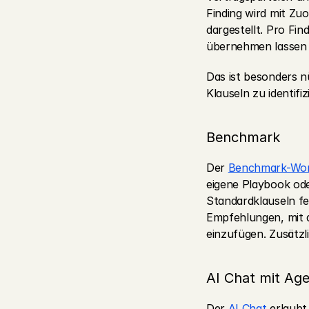
Finding wird mit Zuo
dargestellt. Pro Fin
übernehmen lassen 
Das ist besonders 
Klauseln zu identifiz
Benchmark
Der 
Benchmark-Wor
eigene Playbook ode
Standardklauseln fe
Empfehlungen, mit d
einzufügen. Zusätzl
AI Chat mit Ag
Der 
AI Chat
 erlaubt