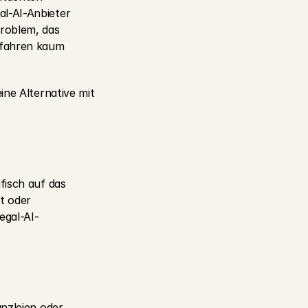
l-AI-Anbieter 
roblem, das 
fahren kaum 
ne Alternative mit 
isch auf das 
 oder 
egal-AI-
nzleien oder 