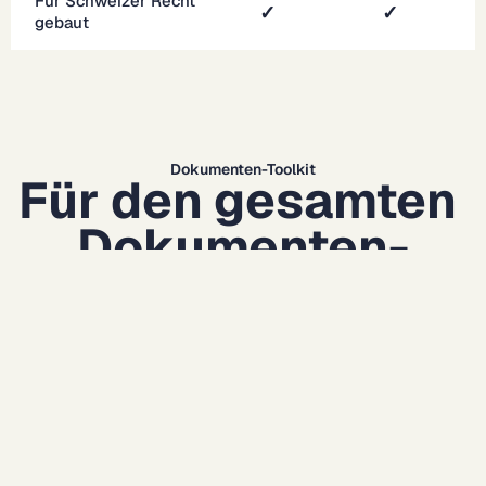
Für Schweizer Recht 
✓
✓
gebaut
Dokumenten-Toolkit
Für den gesamten 
Dokumenten-
Workflow gebaut
Von Entwurf über Prüfung bis zum 
regionsspezifischen Korrektorat deckt CASUS die 
tägliche Dokumentarbeit direkt in Word ab. 
Omnilex deckt vieles davon ebenfalls ab; beim 
Korrektorat und im document-first-Design zieht 
CASUS voraus.