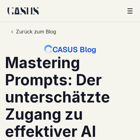
Produkt
‹  Zurück zum Blog
CASUS Blog
Kunden
Mastering 
Unternehmen
Prompts: Der 
Sicherheit
unterschätzte 
Preise
Zugang zu 
Schweiz · DE
effektiver AI
Log in