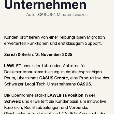
Unternehmen
Jetzt kostenlos starten
Autor:
CASUS
·
4 Minuten
Lesezeit
Kunden profitieren von einer reibungslosen Migration, 
erweiterten Funktionen und erstklassigem Support.
Zürich & Berlin, 13. November 2025
LAWLIFT
, einer der führenden Anbieter für 
Dokumentenautomatisierung im deutschsprachigen 
Raum, übernimmt 
CASUS Create
, eine Produktlinie des 
Schweizer Legal-Tech-Unternehmens 
CASUS
.
Die Übernahme stärkt 
LAWLIFTs Position in der 
Schweiz
 und erweitert die Kundenbasis um innovative 
Kanzleien, Rechtsabteilungen und Verbände. 
Gleichzeitig unterstreicht sie LAWLIFTs Anspruch, die 