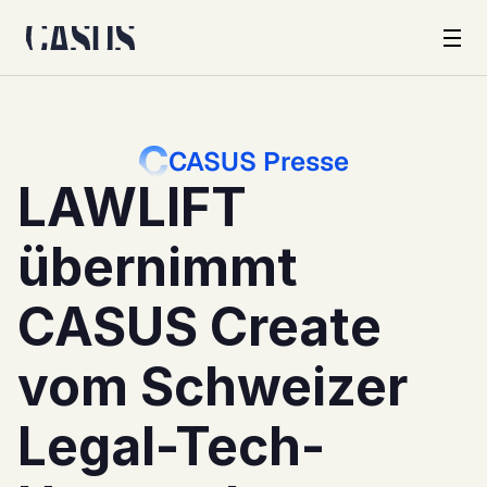
Produkt
CASUS Presse
Kunden
LAWLIFT 
Unternehmen
übernimmt 
Sicherheit
CASUS Create 
Preise
vom Schweizer 
Legal-Tech-
Schweiz · DE
Log in