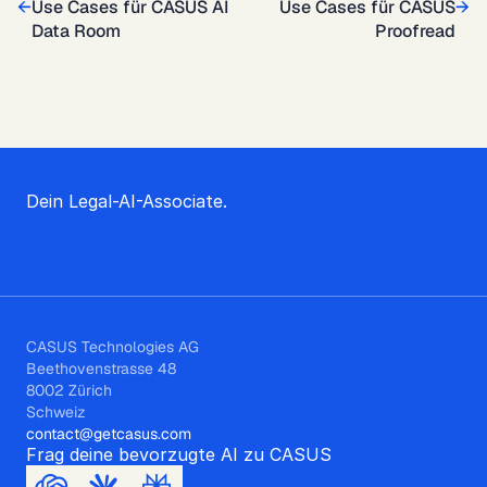
←
Use Cases für CASUS AI
Use Cases für CASUS
→
Data Room
Proofread
Dein Legal-AI-Associate.
CASUS Technologies AG
Beethovenstrasse 48
8002 Zürich
Schweiz
contact@getcasus.com
Frag deine bevorzugte AI zu CASUS