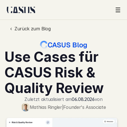
Produkt
‹  Zurück zum Blog
CASUS Blog
Kunden
Use Cases für 
Unternehmen
CASUS Risk & 
Sicherheit
Quality Review
Preise
Zuletzt aktualisiert am
06.08.2026
von
Mathias Ringler
|
Founder's Associate
Schweiz · DE
Log in